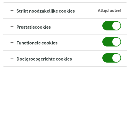
dat bij het produceren ontstaat. Ons doel is om de CO2-
uitstoot van onze productie in 2030 met 63% te verminderen
Altijd actief
Strikt noodzakelijke cookies
ten opzichte van 2015.
Prestatiecookies
ARLA'S KLIMAATAMBITIE
Functionele cookies
Doelgroepgerichte cookies