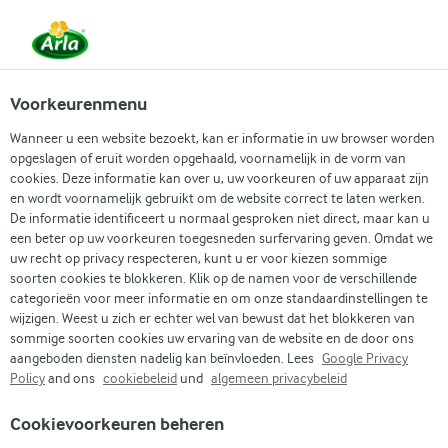
NL
Zoek categorie
Voorkeurenmenu
Wanneer u een website bezoekt, kan er informatie in uw browser worden
Zoek zoektermen in te voeren
opgeslagen of eruit worden opgehaald, voornamelijk in de vorm van
Arla
Recepten
Banana pancakes met lactosevrije melk
cookies. Deze informatie kan over u, uw voorkeuren of uw apparaat zijn
en wordt voornamelijk gebruikt om de website correct te laten werken.
Banana pancakes met
De informatie identificeert u normaal gesproken niet direct, maar kan u
een beter op uw voorkeuren toegesneden surfervaring geven. Omdat we
lactosevrije melk
uw recht op privacy respecteren, kunt u er voor kiezen sommige
soorten cookies te blokkeren. Klik op de namen voor de verschillende
categorieën voor meer informatie en om onze standaardinstellingen te
20 MIN.
Bereidingstijd 10 min.
(6)
•
wijzigen. Weest u zich er echter wel van bewust dat het blokkeren van
sommige soorten cookies uw ervaring van de website en de door ons
Ontdek het plezier van lactosevrije bananenpannenkoeken
aangeboden diensten nadelig kan beïnvloeden. Lees
Google Privacy
met havermout. Deze lichte en luchtige pannenkoeken met
Policy
and ons
cookiebeleid
und
algemeen privacybeleid
blauwe bessen zijn gezoet met banaan en gemaakt van
havermout. Een perfecte, lactosevrije optie voor een heerlijk
Cookievoorkeuren beheren
ontbijt.