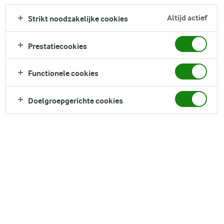
Altijd actief
Strikt noodzakelijke cookies
DELEN
Prestatiecookies
Functionele cookies
Ingrediënten
Doelgroepgerichte cookies
2 porties
Arla® LactoFREE Lactosevrije
200 ml
halfvolle melkdrank