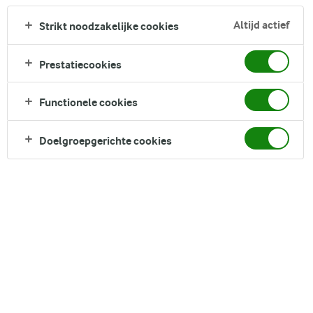
onweerstaanbaar lekker!
Altijd actief
Strikt noodzakelijke cookies
DELEN
Prestatiecookies
Functionele cookies
Ingrediënten
Doelgroepgerichte cookies
1 portie
Arla® LactoFREE Lactosevrije
250
halfvolle melkdrank