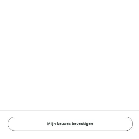
Duurzaamheid
Follow us
© Arla Foods amba 2026
Reopen cookie popup
Cookieverklaring
Standaard gebruiksvoorwaarden
Mijn keuzes bevestigen
BEREIDINGSWIJZE
INGREDIËNTEN
Algemeen privacybeleid