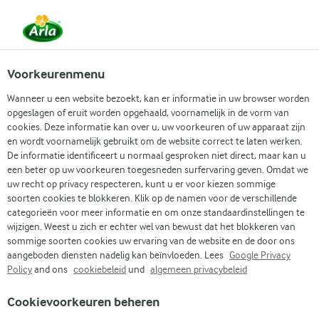
NL
Zoek categorie
Voorkeurenmenu
Wanneer u een website bezoekt, kan er informatie in uw browser worden
Zoek zoektermen in te voeren
opgeslagen of eruit worden opgehaald, voornamelijk in de vorm van
Arla
Recepten
Lactosevrije chai latte
cookies. Deze informatie kan over u, uw voorkeuren of uw apparaat zijn
en wordt voornamelijk gebruikt om de website correct te laten werken.
Lactosevrije chai latte
De informatie identificeert u normaal gesproken niet direct, maar kan u
een beter op uw voorkeuren toegesneden surfervaring geven. Omdat we
uw recht op privacy respecteren, kunt u er voor kiezen sommige
Bereidingstijd 10 min.
(1)
•
soorten cookies te blokkeren. Klik op de namen voor de verschillende
categorieën voor meer informatie en om onze standaardinstellingen te
Zin in een warme, kruidige opkikker zonder lactose? Deze
wijzigen. Weest u zich er echter wel van bewust dat het blokkeren van
chai latte is precies wat je zoekt. Met romige Arla Lactofree
sommige soorten cookies uw ervaring van de website en de door ons
melk, een vleugje ahornsiroop en verwarmende specerijen
aangeboden diensten nadelig kan beïnvloeden. Lees
Google Privacy
Policy
and ons
cookiebeleid
und
algemeen privacybeleid
zoals kaneel, nootmuskaat en kruidnagel, is dit drankje een
echte knuffel in een mok. Perfect om je dag mee te beginnen
Cookievoorkeuren beheren
of om even tot rust te komen. Makkelijk te maken en