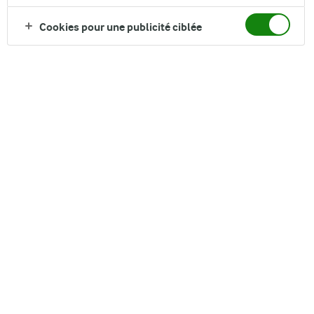
Cookies pour une publicité ciblée
Arla Skyr
Arla Skyr
Fraise 450g
Fraise 150g