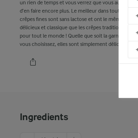
un rien de temps et vous verrez que vous aurez env
d’en faire encore plus. Le meilleur dans tout ça ? Ce
crêpes fines sont sans lactose et ont le même goût
délicieux et classique que les crêpes traditionnelles 
pour tout le monde ! Quelle que soit la garniture qu
vous choisissez, elles sont simplement délicieuses.
IMPRIM
Ingredients