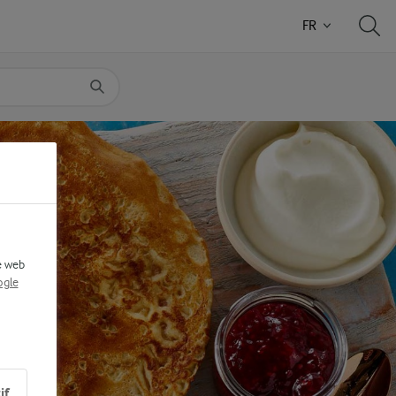
FR
e web
gle
if