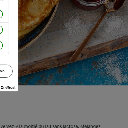
ion
 versez-y la moitié du lait sans lactose. Mélangez