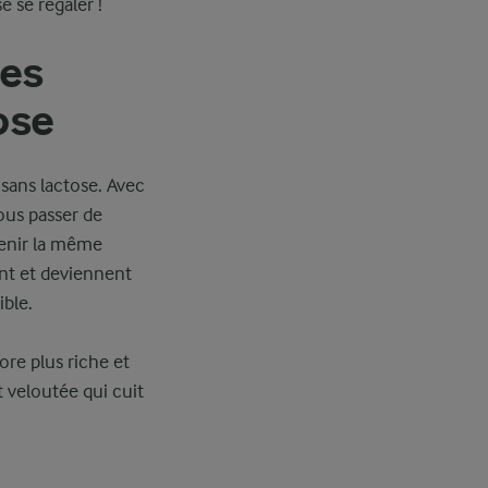
e se régaler !
des
ose
sans lactose. Avec
ous passer de
btenir la même
nt et deviennent
ible.
re plus riche et
 veloutée qui cuit