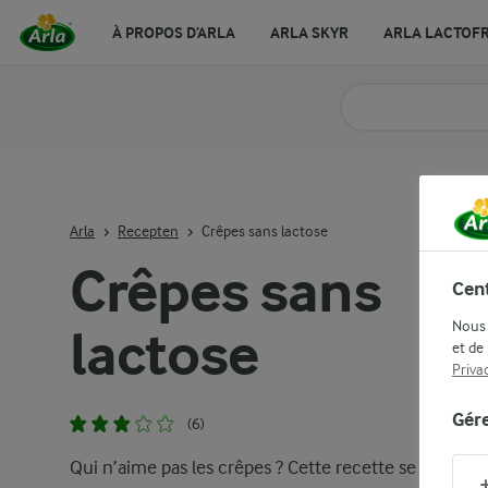
À PROPOS D’ARLA
ARLA SKYR
ARLA LACTOF
Arla
Recepten
Crêpes sans lactose
Crêpes sans
Cent
Nous 
lactose
et de
Priva
Gér
(6)
Qui n’aime pas les crêpes ? Cette recette se prépare