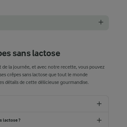
crêpes sans lactose fraîchement cuites chaudes et prêtes à être dégust
pes sans lactose
 de la journée, et avec notre recette, vous pouvez
uses crêpes sans lactose que tout le monde
es détails de cette délicieuse gourmandise.
 lactose ?