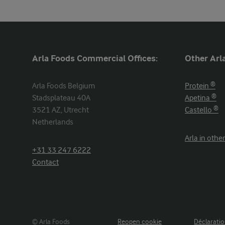
Arla Foods Commercial Offices:
Other Arla
Arla Foods Belgium

Protein ®
Stadsplateau 40A

Apetina ®
3521 AZ, Utrecht

Castello ®
Netherlands
Arla in othe
+31 33 247 6222
Contact
© Arla Foods
Reopen cookie
Déclaratio