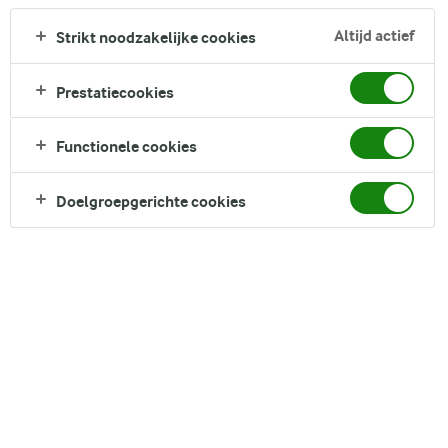
Altijd actief
Strikt noodzakelijke cookies
ARLA SKYR
AARDBEI 150G
Prestatiecookies
Voedingswaarde per 100 g
Functionele cookies
energie 293 kJ/69 kcal, vet 0 gram waarvan verzadigde
vet 0 gram, koolhydraten 7,4 gram koolhydraten
Doelgroepgerichte cookies
waarvan suikers 6,9 gram, eiwitten 8,8 gram, zout 0,14
gram
Ingrediënten
Magere verse
kaas
, 6.5% aardbei, suiker, maïszetmeel,
geconcentreerd citroensap, natuurlijk aroma
Gewicht
150g