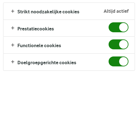
pannenkoeken met een heerlijke mousse van skyr en
frambozen. Je maakt het af met verse bessen en eventueel
Altijd actief
Strikt noodzakelijke cookies
wat decoratie, zoals eetbare bloemen. Deze taart is perfect
als ontbijt, brunch of dessert en is niet alleen mooi, maar ook
Prestatiecookies
super lekker.
Functionele cookies
DELEN
Doelgroepgerichte cookies
Ingrediënten
8 personen
(1 taart)