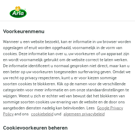
NL
Zoek categorie
Voorkeurenmenu
Wanneer u een website bezoekt, kan er informatie in uw browser worden
Zoek zoektermen in te voeren
opgeslagen of eruit worden opgehaald, voornamelijk in de vorm van
Arla
Recepten
cookies. Deze informatie kan over u, uw voorkeuren of uw apparaat zijn
Feestelijke pannenkoekentaart voor een verjaardag
en wordt voornamelijk gebruikt om de website correct te laten werken.
De informatie identificeert u normaal gesproken niet direct, maar kan u
Feestelijke
een beter op uw voorkeuren toegesneden surfervaring geven. Omdat we
uw recht op privacy respecteren, kunt u er voor kiezen sommige
pannenkoekentaart voor
soorten cookies te blokkeren. Klik op de namen voor de verschillende
een verjaardag
categorieën voor meer informatie en om onze standaardinstellingen te
wijzigen. Weest u zich er echter wel van bewust dat het blokkeren van
sommige soorten cookies uw ervaring van de website en de door ons
45 MIN.
Kooktijd 4
(0)
•
aangeboden diensten nadelig kan beïnvloeden. Lees
Google Privacy
Policy
and ons
cookiebeleid
und
algemeen privacybeleid
Maak een speciale verjaardag extra feestelijk met een
Cookievoorkeuren beheren
pannenkoekentaart! Deze taart bestaat uit laagjes luchtige