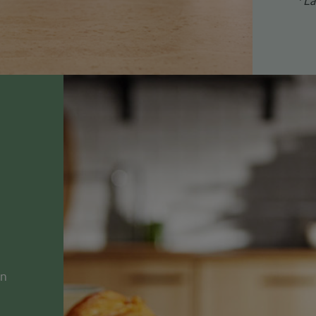
*
La
an