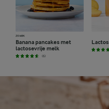
20 MIN.
Banana pancakes met
Lactose
lactosevrije melk
(6)