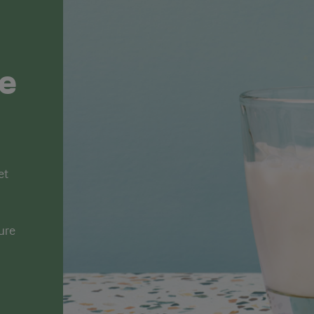
je
et
ture