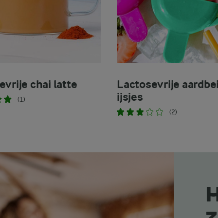
vrije chai latte
Lactosevrije aardbe
ijsjes
(1)
(2)
H
z