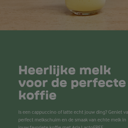
Heerlijke melk
voor de perfecte
koffie
Is een cappuccino of latte echt jouw ding? Geniet v
perfect melkschuim en de smaak van echte melk in
jouw favoriete koffie met
Arla
LactoFREE
.