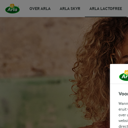
OVER ARLA
ARLA SKYR
ARLA LACTOFREE
Voo
Wanne
eruit
over 
websi
direc