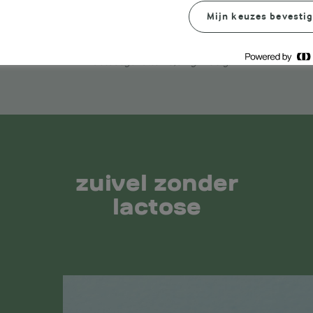
REE
kun je nu genieten van al het goede van zuivel, maar zonder lacto
Mijn keuzes bevesti
lactose vrij leven, heerlijke recepten en
meer hieronder!
*
Lactosegehalte <0,01 g/100 g.
zuivel zonder
lactose