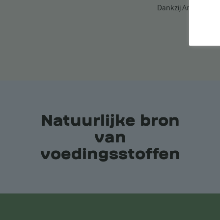
Dankzij
Arla
LactoF
Natuurlijke bron
van
voedingsstoffen