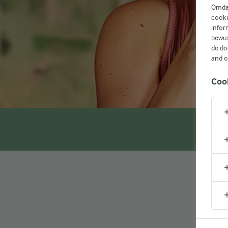
Omdat
cooki
infor
bewus
de do
and 
Coo