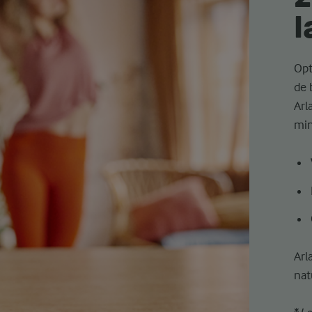
l
Opt
de 
Arl
min
Arl
nat