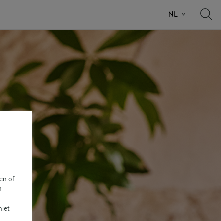
NL
en of
n
niet