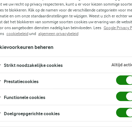
 we uw recht op privacy respecteren, kunt u er voor kiezen sommige soort
es te blokkeren. Klik op de namen voor de verschillende categorieën voor m
matie en om onze standaardinstellingen te wijzigen. Weest u zich er echter w
t dat het blokkeren van sommige soorten cookies uw ervaring van de websi
or ons aangeboden diensten nadelig kan beïnvloeden. Lees
Google Privacy P
ons
cookiebeleid
und
algemeen privacybeleid
kievoorkeuren beheren
Altijd acti
Strikt noodzakelijke cookies
Lekker lactosevrij
Producten
Prestatiecookies
Functionele cookies
Doelgroepgerichte cookies
Lekker Lactosevrij​