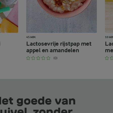
45 MIN.
10 MI
i
Lactosevrije rijstpap met
La
appel en amandelen
met
(0)
et goede van
uivel, zonder