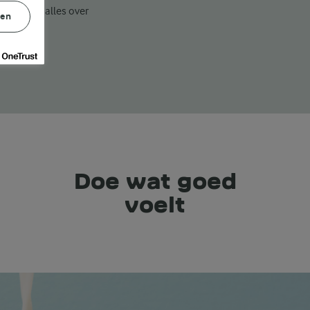
se*. Vind alles over
gen
Doe wat goed
voelt