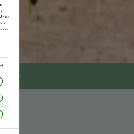
en
eer
el van
te en
olicy
ef
Recepten