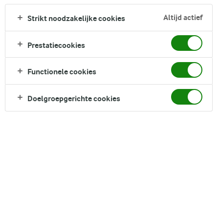
Altijd actief
Strikt noodzakelijke cookies
Prestatiecookies
Functionele cookies
Doelgroepgerichte cookies
Arla Foods heeft een strategie voor een duurzame
melkveehouderij bestaande uit drie kerndomeinen:
KLIMAAT, DIEREN EN NATUUR.
DIEREN
Altijd goede zorg voor de koeien en het